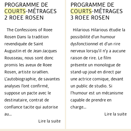
PROGRAMME DE
PROGRAMME DE
N
COURTS
-MÉTRAGES
COURTS
-MÉTRAGES
2 ROEE ROSEN
3 ROEE ROSEN
A
The Confessions of Roee
Hilarious Hilarious étudie la
L
Rosen Dans la tradition
possibilité d’un humour
revendiquée de Saint
dysfonctionnel et d’un rire
D
Augustin et de Jean-Jacques
nerveux lorsqu’il n’y a aucune
Rousseau, nous sont donc
raison de rire. Le film
U
promis les aveux de Roee
présente un monologue de
Rosen, artiste israélien.
stand-up joué en direct par
F
L’autobiographie, de savantes
une actrice comique, devant
analyses l’ont confirmé,
un public de studio. Si
I
suppose un pacte avec le
l’humour est un mécanisme
destinataire, contrat de
capable de prendre en
L
confiance tacite qui autorise
charge…
au…
Lire la suite
M
Lire la suite