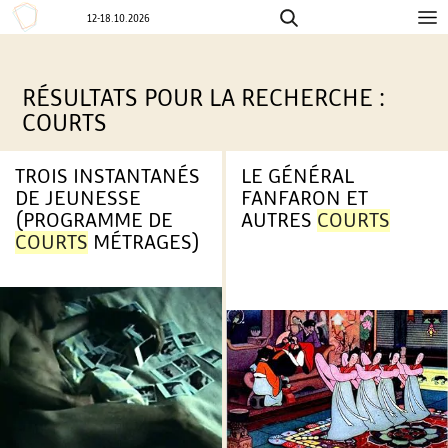
12-18.10.2026
Aller
F
au
contenu
RÉSULTATS POUR LA RECHERCHE :
E
COURTS
S
TROIS INSTANTANÉS
LE GÉNÉRAL
T
DE JEUNESSE
FANFARON ET
(PROGRAMME DE
AUTRES
COURTS
I
COURTS
MÉTRAGES)
V
A
L
I