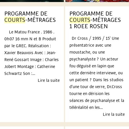
N
PROGRAMME DE
PROGRAMME DE
COURTS
-MÉTRAGES
COURTS
-MÉTRAGES
T
1 ROEE ROSEN
Le Matou France . 1986 .
E
Dr Cross / 1995 / 15’ Une
0h07 16 mm N et B Produit
présentatrice avec une
par le GREC. Réalisation :
R
moustache, ou une
Xavier Beauvois Avec : Jean-
psychanalyste ? Un acteur
René Gossart Image : Charles
N
fou déguisé en lapin que
Jobert Montage : Catherine
cette dernière interviewe, ou
Schwartz Son :…
A
un patient ? Dans les studios
Lire la suite
d’une tour de verre, Dr.Cross
T
tourne en dérision les
séances de psychanalyse et la
I
téléréalité en les…
Lire la suite
O