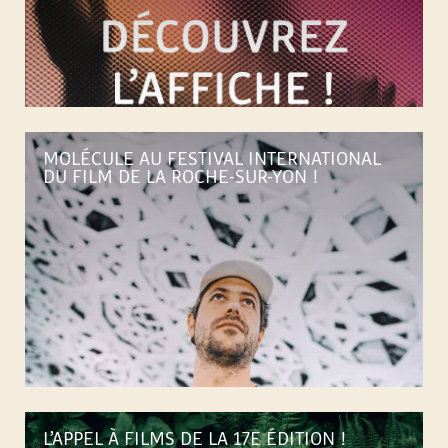
N
T
E
MOLÉCULE AU FESTIVAL INTERNATIONAL
DU FILM DE LA ROCHE-SUR-YON !
R
N
A
T
I
O
L’APPEL À FILMS DE LA 17E ÉDITION !