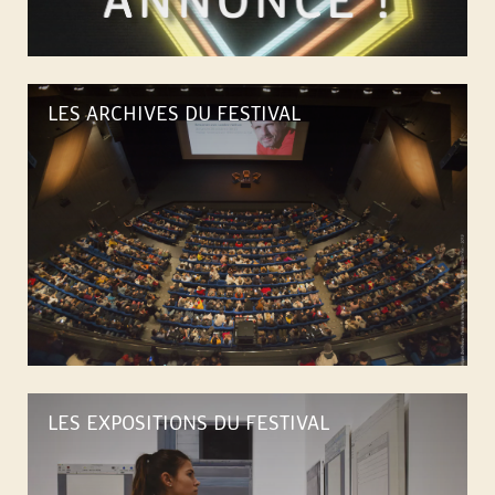
D
E
L
LES ARCHIVES DU FESTIVAL
A
R
O
C
H
LES EXPOSITIONS DU FESTIVAL
E
-