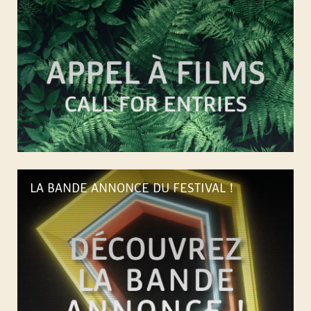
N
A
L
D
U
F
LA BANDE ANNONCE DU FESTIVAL !
I
L
M