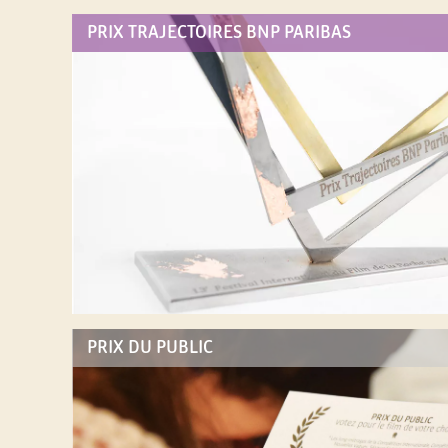
PRIX TRAJECTOIRES BNP PARIBAS
N
T
E
R
N
A
T
PRIX DU PUBLIC
I
O