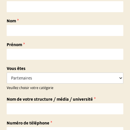
N
Nom
*
T
E
Prénom
*
R
N
Vous êtes
A
Veuillez choisir votre catégorie
T
Nom de votre structure / média / université
*
I
O
Numéro de téléphone
*