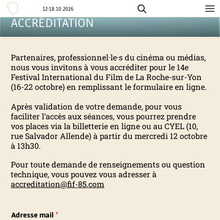
12-18.10.2026
ACCRÉDITATION
Aller
F
au
contenu
E
Partenaires, professionnel·le·s du cinéma ou médias,
nous vous invitons à vous accréditer pour le 14e
S
Festival International du Film de La Roche-sur-Yon
(16-22 octobre) en remplissant le formulaire en ligne.
T
Après validation de votre demande, pour vous
faciliter l’accès aux séances, vous pourrez prendre
I
vos places via la billetterie en ligne ou au CYEL (10,
rue Salvador Allende) à partir du mercredi 12 octobre
V
à 13h30.
Pour toute demande de renseignements ou question
A
technique, vous pouvez vous adresser à
accreditation@fif-85.com
L
I
Adresse mail
*