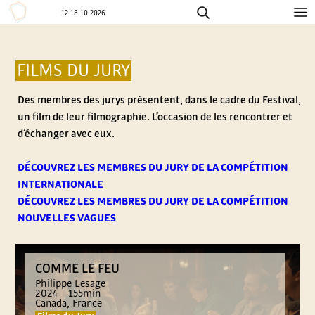
12-18.10.2026
Aller
F
au
contenu
E
FILMS DU JURY
Des membres des jurys présentent, dans le cadre du Festival,
S
un film de leur filmographie. L’occasion de les rencontrer et
d’échanger avec eux.
T
DÉCOUVREZ LES MEMBRES DU JURY DE LA COMPÉTITION
I
INTERNATIONALE
DÉCOUVREZ LES MEMBRES DU JURY DE LA COMPÉTITION
V
NOUVELLES VAGUES
A
COMME LE FEU
L
Philippe Lesage
2024
155min
Canada, France
I