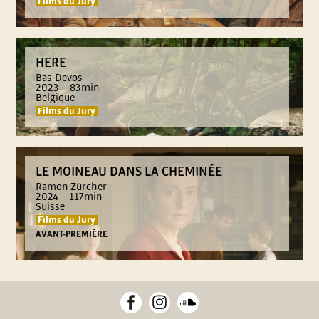
Films du Jury
N
T
HERE
Bas Devos
2023
83min
E
Belgique
Films du Jury
R
N
LE MOINEAU DANS LA CHEMINÉE
Ramon Zürcher
A
2024
117min
Suisse
Films du Jury
T
AVANT-PREMIÈRE
I
O