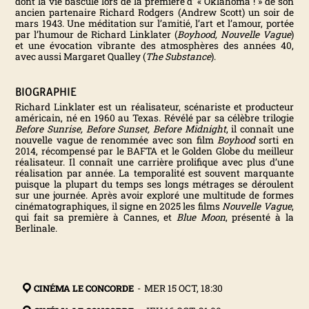
dont la vie bascule lors de la première d’ « Oklahoma ! » de son
ancien partenaire Richard Rodgers (Andrew Scott) un soir de
N
mars 1943. Une méditation sur l’amitié, l’art et l’amour, portée
par l’humour de Richard Linklater (
Boyhood, Nouvelle Vague
)
et une évocation vibrante des atmosphères des années 40,
T
avec aussi Margaret Qualley (
The Substance
).
E
BIOGRAPHIE
Richard Linklater est un réalisateur, scénariste et producteur
américain, né en 1960 au Texas. Révélé par sa célèbre trilogie
R
Before Sunrise, Before Sunset, Before Midnight
, il connaît une
nouvelle vague de renommée avec son film
Boyhood
sorti en
2014, récompensé par le BAFTA et le Golden Globe du meilleur
N
réalisateur. Il connaît une carrière prolifique avec plus d’une
réalisation par année. La temporalité est souvent marquante
puisque la plupart du temps ses longs métrages se déroulent
A
sur une journée. Après avoir exploré une multitude de formes
cinématographiques, il signe en 2025 les films
Nouvelle Vague
,
qui fait sa première à Cannes, et
Blue Moon
, présenté à la
T
Berlinale.
I
O
CINÉMA LE CONCORDE
-
MER 15 OCT, 18:30