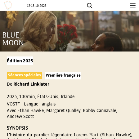
12-18.10.2026
Aller
F
au
contenu
E
BLUE
MOON
S
T
Édition 2025
I
Séances spéciales
Première française
De
Richard Linklater
V
2025, 100min, États-Unis, Irlande
A
VOSTF - Langue : anglais
Avec Ethan Hawke, Margaret Qualley, Bobby Cannavale,
Andrew Scott
L
SYNOPSIS
I
L’histoire du parolier légendaire Lorenz Hart (Ethan Hawke),