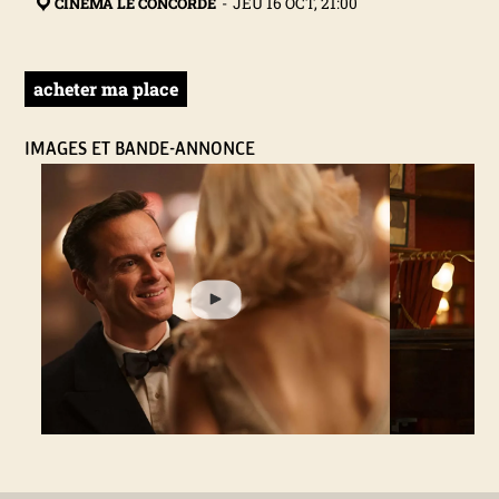
CINÉMA LE CONCORDE
-
JEU 16 OCT, 21:00
N
A
acheter ma place
L
IMAGES ET BANDE-ANNONCE
D
U
F
I
L
M