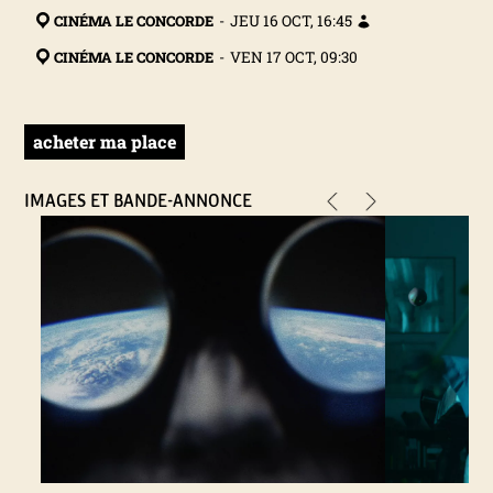
N
CINÉMA LE CONCORDE
-
JEU 16 OCT, 16:45
CINÉMA LE CONCORDE
-
VEN 17 OCT, 09:30
A
L
acheter ma place
D
IMAGES ET BANDE-ANNONCE
U
F
I
L
M