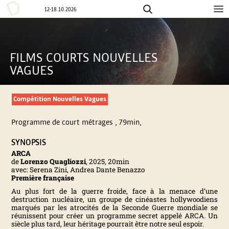
12-18.10.2026
Aller
F
au
contenu
E
FILMS COURTS NOUVELLES
VAGUES
S
T
Compétition Nouvelles Vagues
I
Programme de court métrages , 79min,
SYNOPSIS
V
ARCA
de
Lorenzo Quagliozzi
,
2025,
20min
avec: Serena Zini, Andrea Dante Benazzo
A
Première française
Au plus fort de la guerre froide, face à la menace d’une
L
destruction nucléaire, un groupe de cinéastes hollywoodiens
marqués par les atrocités de la Seconde Guerre mondiale se
réunissent pour créer un programme secret appelé ARCA. Un
I
siècle plus tard, leur héritage pourrait être notre seul espoir.