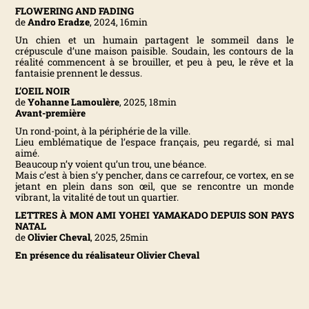
FLOWERING AND FADING
N
de
Andro Eradze
,
2024,
16min
Un chien et un humain partagent le sommeil dans le
crépuscule d’une maison paisible. Soudain, les contours de la
T
réalité commencent à se brouiller, et peu à peu, le rêve et la
fantaisie prennent le dessus.
E
L’OEIL NOIR
de
Yohanne Lamoulère
,
2025,
18min
Avant-première
R
Un rond-point, à la périphérie de la ville.
Lieu emblématique de l’espace français, peu regardé, si mal
aimé.
N
Beaucoup n’y voient qu’un trou, une béance.
Mais c’est à bien s’y pencher, dans ce carrefour, ce vortex, en se
jetant en plein dans son œil, que se rencontre un monde
A
vibrant, la vitalité de tout un quartier.
LETTRES À MON AMI YOHEI YAMAKADO DEPUIS SON PAYS
T
NATAL
de
Olivier Cheval
,
2025,
25min
I
En présence du réalisateur Olivier Cheval
O