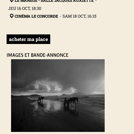
LE MANÈGE - SALLE JACQUES AUXIETTE
-
N
JEU 16 OCT, 18:30
CINÉMA LE CONCORDE
-
SAM 18 OCT, 16:15
A
L
acheter ma place
D
IMAGES ET BANDE-ANNONCE
U
F
I
L
M