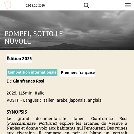
12-18.10.2026
Aller
F
au
contenu
E
POMPEI, SOTTO LE
NUVOLE
S
T
Édition 2025
I
Compétition internationale
Première française
De
Gianfranco Rosi
V
2025, 115min, Italie
A
VOSTF - Langues : italien, arabe, japonais, anglais
SYNOPSIS
L
Le grand documentariste italien Gianfranco Rosi
(
Fuocoammare, Notturno
) explore les arcanes du Vésuve à
Naples et donne voix aux habitants qui l’entourent. Des ruines
I
aux riverains, il compose en noir et blanc un portrait