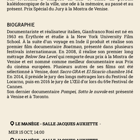
kaléidoscopique de la ville, une ode à la mémoire, au passé et au
présent. Prix Spécial du Jury à la Mostra de Venise.
N
T
BIOGRAPHIE
Documentariste et réalisateur italien, Gianfranco Rosi est né en
1963 en Érythrée et étudie à la New York University Film
E
School. À la suite d’un voyage en Inde il produit et réalise son
premier film documentaire
Boatman
, présenté dans plusieurs
festivals internationaux. En 2008, il réalise son premier long
R
métrage
Below Sea Level
qui remporte deux prix à la Mostra de
Venise et est nommé comme meilleur documentaire aux Prix
du cinéma européen. Plusieurs autres de ses films ont été
N
sélectionné à Venise, dont
Sacro GRA
et
El Sicario chambre 164
.
En 2014, il préside le jury des longs métrages lors du Festival de
Locarno, puis en 2016 le jury de L’Œil d’or lors du 69e Festival de
A
Cannes.
Son dernier documentaire
Pompei, Sotto le nuvole
est présenté
à Venise et à Toronto.
T
I
LE MANÈGE - SALLE JACQUES AUXIETTE
-
O
MER 15 OCT, 14:00